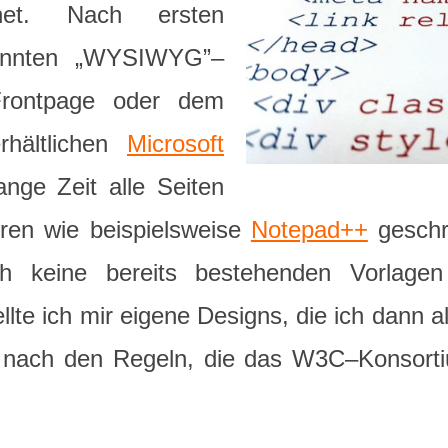
net. Nach ersten
annten „WYSIWYG”–
Frontpage oder dem
rhältlichen
Microsoft
ange Zeit alle Seiten
oren wie beispielsweise
Notepad++
geschri
ch keine bereits bestehenden Vorlag
llte ich mir eigene Designs, die ich dann 
ell nach den Regeln, die das W3C–Konsor